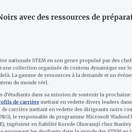
Noirs avec des ressources de prépara
tive nationale STEM en son genre
propulsé par des chefs
à une collection organisée de contenu dynamique sur les
u-delà. La gamme de ressources à la demande et un évén
ontenu du monde réel.
ons d’étudiants dans sa mission de soutenir la prochain
ofils de carrière
mettant en vedette divers leaders dans
l de carrière mettant en vedette des dirigeants noirs 
(P&G), le responsable du programme Microsoft Wadood Da
, ingénieur en fiabilité Korede Oluwasuji chez Stanley 
e engageant les étudiants dans le monde des STEM en les