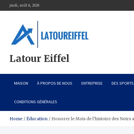
Skip
jeudi, août 6, 2026
to
content
Latour Eiffel
MAISON
À PROPOS DE NOUS
ENTREPRISE
DES SPORTS
CONDITIONS GÉNÉRALES
Home
Éducation
Honorer le Mois de l’histoire des Noirs 