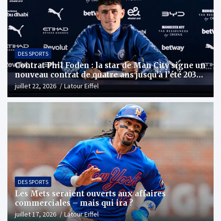
DES SPORTS
Contrat Phil Foden : la star de Man City signe un
nouveau contrat de quatre ans jusqu’à l’été 2030 |
Actualités footballistiques
juillet 22, 2026
Latour Eiffel
DES SPORTS
Les Mets seraient ouverts aux affaires
commerciales – mais qui ira ?
juillet 17, 2026
Latour Eiffel