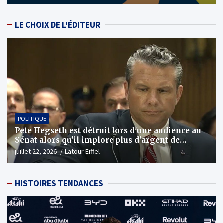
LE CHOIX DE L'ÉDITEUR
POLITIQUE
Pete Hegseth est détruit lors d'une audience au
Sénat alors qu'il implore plus d'argent de
guerre
juillet 22, 2026
Latour Eiffel
HISTOIRES TENDANCES