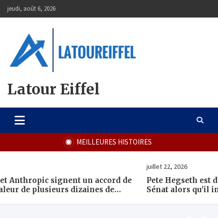
Skip
jeudi, août 6, 2026
to
content
Latour Eiffel
MEILLEURES HISTOIRES
juillet 22, 2026
Pete Hegseth est détruit lors d'une audience au
Sénat alors qu'il implore plus d'argent de guerre