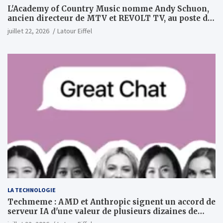
L'Academy of Country Music nomme Andy Schuon,
ancien directeur de MTV et REVOLT TV, au poste de
PDG
juillet 22, 2026
Latour Eiffel
LA TECHNOLOGIE
Techmeme : AMD et Anthropic signent un accord de
serveur IA d'une valeur de plusieurs dizaines de
milliards ; Anthropic achètera jusqu'à 2 GW de puces