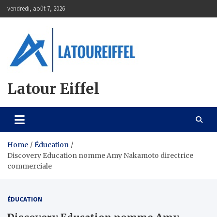
Skip
vendredi, août 7, 2026
to
content
Latour Eiffel
Home
Éducation
Discovery Education nomme Amy Nakamoto directrice
commerciale
ÉDUCATION