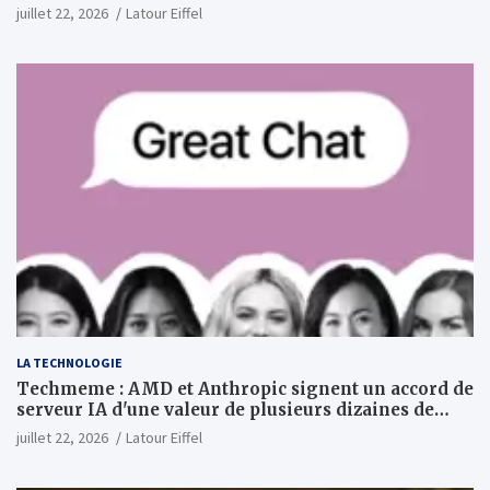
PDG
juillet 22, 2026
Latour Eiffel
LA TECHNOLOGIE
Techmeme : AMD et Anthropic signent un accord de
serveur IA d'une valeur de plusieurs dizaines de
milliards ; Anthropic achètera jusqu'à 2 GW de puces
juillet 22, 2026
Latour Eiffel
MI450 à partir du premier semestre 2027 et AMD
investira 5 milliards de dollars dans Anthropic