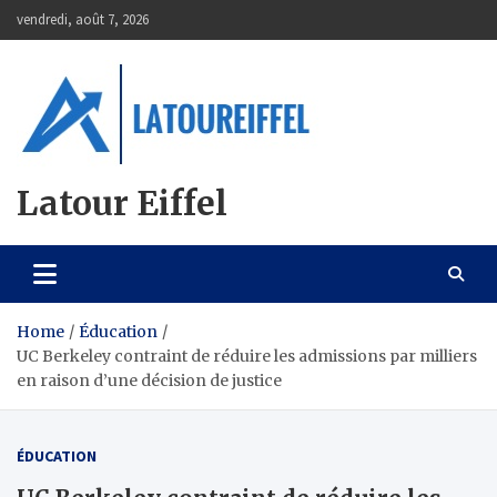
Skip
vendredi, août 7, 2026
to
content
Latour Eiffel
Home
Éducation
UC Berkeley contraint de réduire les admissions par milliers
en raison d’une décision de justice
ÉDUCATION