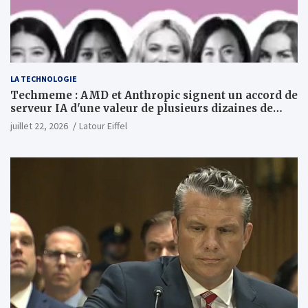
LA TECHNOLOGIE
Techmeme : AMD et Anthropic signent un accord de
serveur IA d'une valeur de plusieurs dizaines de
milliards ; Anthropic achètera jusqu'à 2 GW de puces
juillet 22, 2026
Latour Eiffel
MI450 à partir du premier semestre 2027 et AMD
investira 5 milliards de dollars dans Anthropic
(Wall Street Journal)