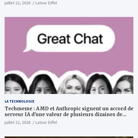
PDG
juillet 22, 2026
Latour Eiffel
LA TECHNOLOGIE
Techmeme : AMD et Anthropic signent un accord de
serveur IA d'une valeur de plusieurs dizaines de
milliards ; Anthropic achètera jusqu'à 2 GW de puces
juillet 22, 2026
Latour Eiffel
MI450 à partir du premier semestre 2027 et AMD
investira 5 milliards de dollars dans Anthropic
(Wall Street Journal)