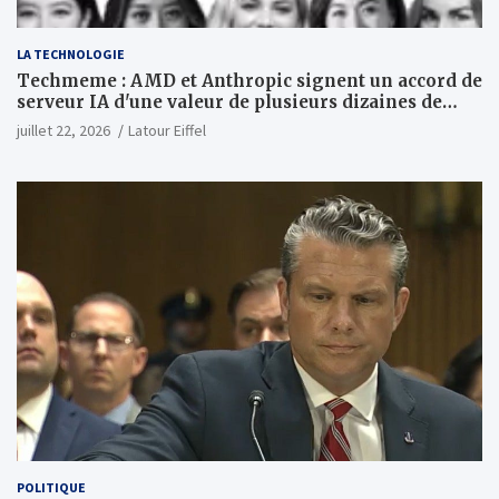
LA TECHNOLOGIE
Techmeme : AMD et Anthropic signent un accord de
serveur IA d'une valeur de plusieurs dizaines de
milliards ; Anthropic achètera jusqu'à 2 GW de puces
juillet 22, 2026
Latour Eiffel
MI450 à partir du premier semestre 2027 et AMD
investira 5 milliards de dollars dans Anthropic
(Wall Street Journal)
POLITIQUE