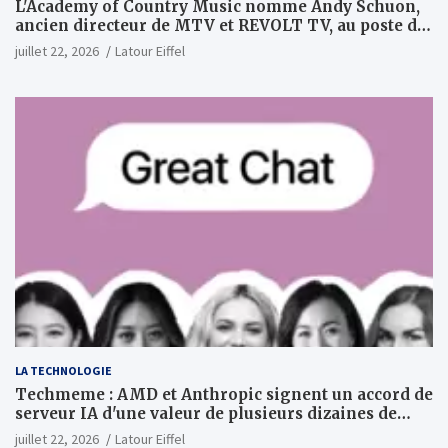
L'Academy of Country Music nomme Andy Schuon,
ancien directeur de MTV et REVOLT TV, au poste de
PDG
juillet 22, 2026
Latour Eiffel
LA TECHNOLOGIE
Techmeme : AMD et Anthropic signent un accord de
serveur IA d'une valeur de plusieurs dizaines de
milliards ; Anthropic achètera jusqu'à 2 GW de puces
juillet 22, 2026
Latour Eiffel