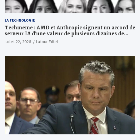
LA TECHNOLOGIE
Techmeme : AMD et Anthropic signent un accord de
serveur IA d'une valeur de plusieurs dizaines de
milliards ; Anthropic achètera jusqu'à 2 GW de puces
juillet 22, 2026
Latour Eiffel
MI450 à partir du premier semestre 2027 et AMD
investira 5 milliards de dollars dans Anthropic
(Wall Street Journal)