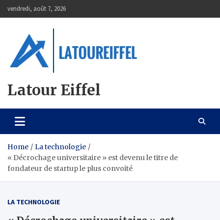
Skip
vendredi, août 7, 2026
to
content
Latour Eiffel
Home
La technologie
« Décrochage universitaire » est devenu le titre de
fondateur de startup le plus convoité
LA TECHNOLOGIE