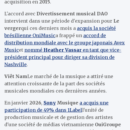
acquisition en
2015
.
L'accord avec
Divertissement musical DAO
intervient dans une période d'expansion pour
Le
verger
qui ces derniers mois a
acquis la société
brésilienne OniMusic
a frappé un
accord de
distribution mondiale avec le groupe japonais Avex
Music
et
nommé
Heather Vassar
en tant que vice-
président principal pour diriger sa division de
Nashville
.
Viêt Nam
Le marché de la musique a attiré une
attention croissante de la part des sociétés
musicales mondiales ces dernières années.
En janvier
2026
,
Sony
Musique
a acquis une
participation de 49% dans 1Label
l'unité de
production musicale et de gestion des artistes
d'une société de médias vietnamienne
OuiGroupe