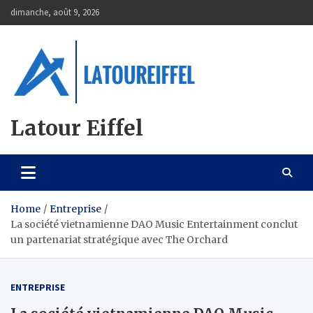
Skip
dimanche, août 9, 2026
to
content
Latour Eiffel
Home
Entreprise
La société vietnamienne DAO Music Entertainment conclut
un partenariat stratégique avec The Orchard
ENTREPRISE