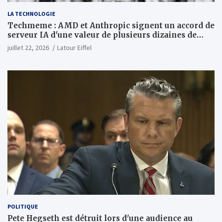
LA TECHNOLOGIE
Techmeme : AMD et Anthropic signent un accord de
serveur IA d'une valeur de plusieurs dizaines de
milliards ; Anthropic achètera jusqu'à 2 GW de puces
juillet 22, 2026
Latour Eiffel
MI450 à partir du premier semestre 2027 et AMD
investira 5 milliards de dollars dans Anthropic
(Wall Street Journal)
POLITIQUE
Pete Hegseth est détruit lors d'une audience au