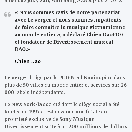
ainsi que
Juky San
,
Ánh Sáng AZA
et plus encore.
« Nous sommes ravis de notre partenariat
avec
Le verger
et nous sommes impatients
de faire connaître la musique vietnamienne
au monde entier », a déclaré
Chien Dao
PDG
et fondateur de
Divertissement musical
DAO
.»
Chien Dao
Le verger
dirigé par le PDG
Brad Navin
opère dans
plus de
50
villes du monde entier et services sur
26
000
labels indépendants.
Le
New York
-la société dont le siège social a été
fondée en
1997
et est devenue une filiale en
propriété exclusive de
Sony Musique
Divertissement
suite à un
200 millions de dollars