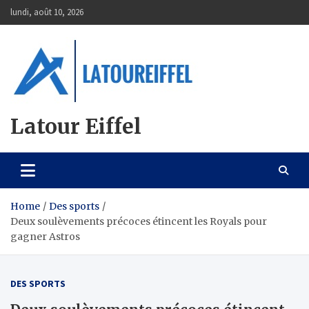
Skip
lundi, août 10, 2026
to
content
Latour Eiffel
Home
Des sports
Deux soulèvements précoces étincent les Royals pour
gagner Astros
DES SPORTS