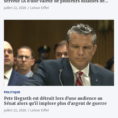
serveur IA d'une valeur de plusieurs dizaines de
milliards ; Anthropic achètera jusqu'à 2 GW de puces
juillet 22, 2026
Latour Eiffel
MI450 à partir du premier semestre 2027 et AMD
investira 5 milliards de dollars dans Anthropic
(Wall Street Journal)
POLITIQUE
Pete Hegseth est détruit lors d'une audience au
Sénat alors qu'il implore plus d'argent de guerre
juillet 22, 2026
Latour Eiffel