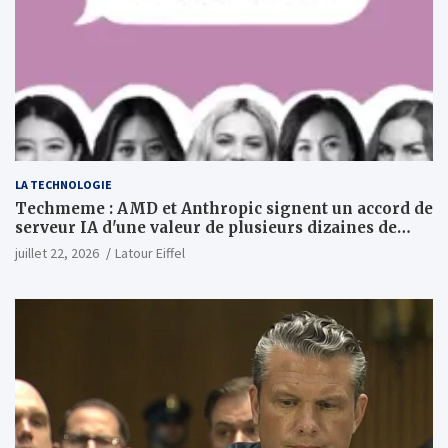
LA TECHNOLOGIE
Techmeme : AMD et Anthropic signent un accord de
serveur IA d'une valeur de plusieurs dizaines de
milliards ; Anthropic achètera jusqu'à 2 GW de puces
juillet 22, 2026
Latour Eiffel
MI450 à partir du premier semestre 2027 et AMD
investira 5 milliards de dollars dans Anthropic
(Wall Street Journal)