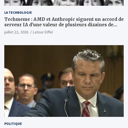
LA TECHNOLOGIE
Techmeme : AMD et Anthropic signent un accord de
serveur IA d'une valeur de plusieurs dizaines de
milliards ; Anthropic achètera jusqu'à 2 GW de puces
juillet 22, 2026
Latour Eiffel
MI450 à partir du premier semestre 2027 et AMD
investira 5 milliards de dollars dans Anthropic
(Wall Street Journal)
POLITIQUE