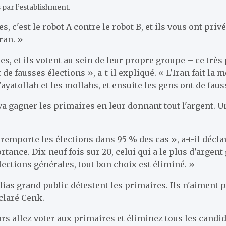
par l’establishment.
'est le robot A contre le robot B, et ils vous ont privé d
ran. »
, et ils votent au sein de leur propre groupe – ce très 
 de fausses élections », a-t-il expliqué. « L'Iran fait l
ayatollah et les mollahs, et ensuite les gens ont de faus
a gagner les primaires en leur donnant tout l'argent. Un
ent remporte les élections dans 95 % des cas », a-t-il dé
ortance. Dix-neuf fois sur 20, celui qui a le plus d'arge
ections générales, tout bon choix est éliminé. »
dias grand public détestent les primaires. Ils n'aiment 
éclaré Cenk.
ors allez voter aux primaires et éliminez tous les candid