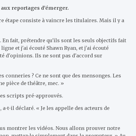
t aux reportages d’émerger.
 étape consiste à vaincre les titulaires. Mais il y a
n fait, prétendre qu'ils sont les seuls objectifs fait
 ligne et j'ai écouté Shawn Ryan, et j'ai écouté
té d'opinions. Ils ne sont pas d'accord sur
 ces conneries ? Ce ne sont que des mensonges. Les
ne pièce de théâtre, mec. »
 des scripts pré-approuvés.
a-t-il déclaré. « Je les appelle des acteurs de
ous montrer les vidéos. Nous allons prouver notre
on, non, mettez-le simplement dans le prompteur. » Au