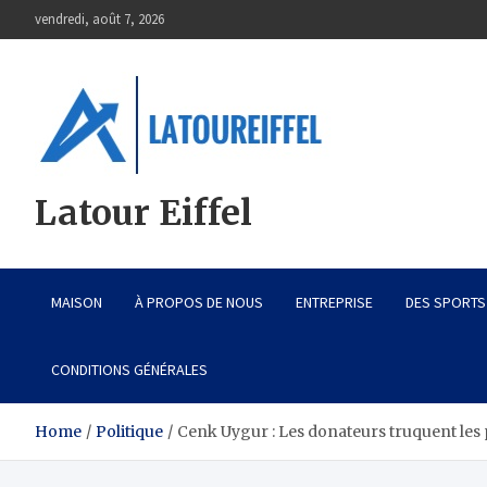
Skip
vendredi, août 7, 2026
to
content
Latour Eiffel
MAISON
À PROPOS DE NOUS
ENTREPRISE
DES SPORTS
CONDITIONS GÉNÉRALES
Home
Politique
Cenk Uygur : Les donateurs truquent les p