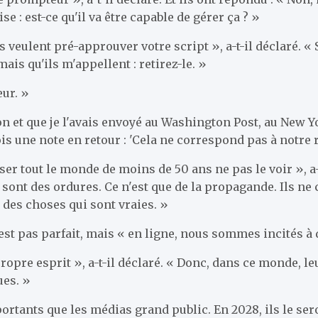
se : est-ce qu'il va être capable de gérer ça ? »
 veulent pré-approuver votre script », a-t-il déclaré. « 
mais qu'ils m'appellent : retirez-le. »
eur. »
on et que je l'avais envoyé au Washington Post, au New Yo
s une note en retour : 'Cela ne correspond pas à notre récit
sser tout le monde de moins de 50 ans ne pas le voir », a-
nt des ordures. Ce n'est que de la propagande. Ils ne cou
 des choses qui sont vraies. »
est pas parfait, mais « en ligne, nous sommes incités à 
propre esprit », a-t-il déclaré. « Donc, dans ce monde, 
ues. »
ortants que les médias grand public. En 2028, ils le ser