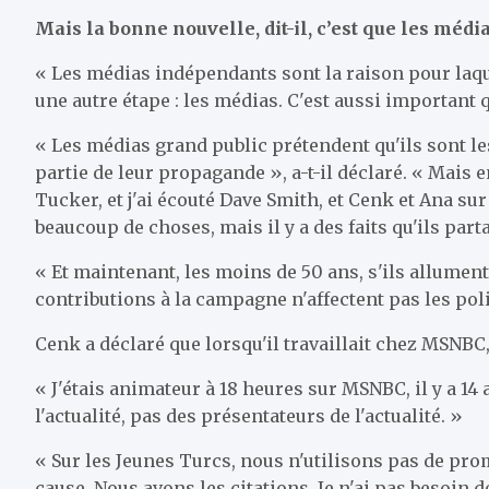
Mais la bonne nouvelle, dit-il, c’est que les mé
« Les médias indépendants sont la raison pour laquell
une autre étape : les médias. C'est aussi important 
« Les médias grand public prétendent qu'ils sont les 
partie de leur propagande », a-t-il déclaré. « Mais en
Tucker, et j'ai écouté Dave Smith, et Cenk et Ana su
beaucoup de choses, mais il y a des faits qu'ils part
« Et maintenant, les moins de 50 ans, s'ils allument
contributions à la campagne n'affectent pas les polit
Cenk a déclaré que lorsqu'il travaillait chez MSNBC, 
« J'étais animateur à 18 heures sur MSNBC, il y a 14 
l'actualité, pas des présentateurs de l'actualité. »
« Sur les Jeunes Turcs, nous n'utilisons pas de pr
cause. Nous avons les citations. Je n'ai pas besoin 