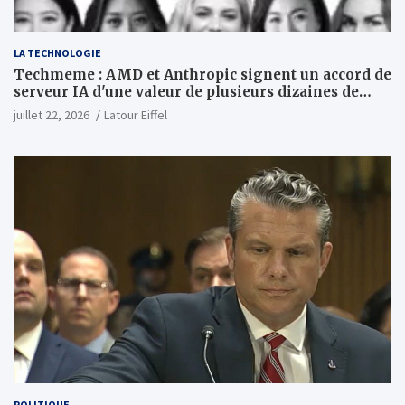
LA TECHNOLOGIE
Techmeme : AMD et Anthropic signent un accord de
serveur IA d'une valeur de plusieurs dizaines de
milliards ; Anthropic achètera jusqu'à 2 GW de puces
juillet 22, 2026
Latour Eiffel
MI450 à partir du premier semestre 2027 et AMD
investira 5 milliards de dollars dans Anthropic
(Wall Street Journal)
POLITIQUE