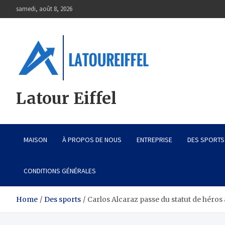
Skip
samedi, août 8, 2026
to
content
Latour Eiffel
MAISON
À PROPOS DE NOUS
ENTREPRISE
DES SPORTS
CONDITIONS GÉNÉRALES
Home
Des sports
Carlos Alcaraz passe du statut de héros