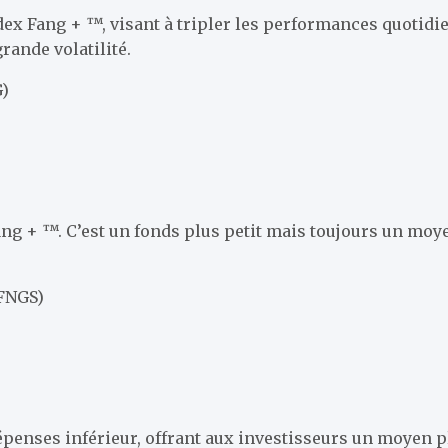
dex Fang + ™, visant à tripler les performances quotidien
rande volatilité.
G)
Fang + ™. C’est un fonds plus petit mais toujours un moy
(FNGS)
dépenses inférieur, offrant aux investisseurs un moyen pl