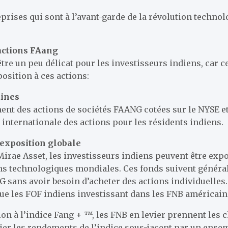
prises qui sont à l’avant-garde de la révolution technol
actions FAang
re un peu délicat pour les investisseurs indiens, car c
position à ces actions:
aines
nt des actions de sociétés FAANG cotées sur le NYSE et l
 internationale des actions pour les résidents indiens.
exposition globale
rae Asset, les investisseurs indiens peuvent être expo
ns technologiques mondiales. Ces fonds suivent généra
 sans avoir besoin d’acheter des actions individuelles.
que les FOF indiens investissant dans les FNB américain
ion à l’indice Fang + ™, les FNB en levier prennent les 
lier les rendements de l’indice sous-jacent par un ense