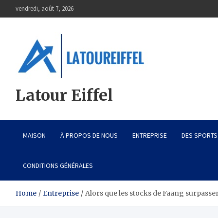
Skip
vendredi, août 7, 2026
to
content
Latour Eiffel
MAISON
À PROPOS DE NOUS
ENTREPRISE
DES SPORTS
CONDITIONS GÉNÉRALES
Home
Entreprise
Alors que les stocks de Faang surpasse