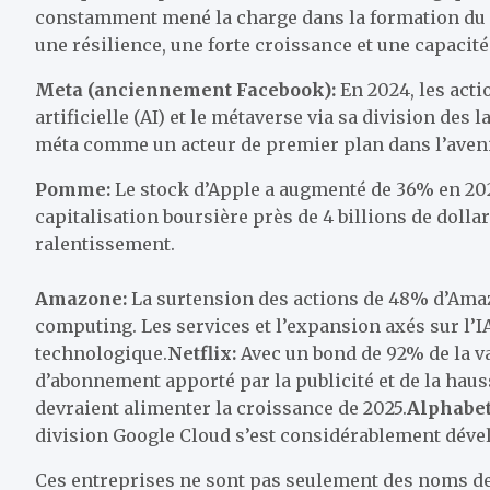
constamment mené la charge dans la formation du 
une résilience, une forte croissance et une capacit
Meta (anciennement Facebook):
En 2024, les acti
artificielle (AI) et le métaverse via sa division des 
méta comme un acteur de premier plan dans l’aveni
Pomme:
Le stock d’Apple a augmenté de 36% en 202
capitalisation boursière près de 4 billions de dol
ralentissement.
Amazone:
La surtension des actions de 48% d’Ama
computing. Les services et l’expansion axés sur l’I
technologique.
Netflix:
Avec un bond de 92% de la va
d’abonnement apporté par la publicité et de la hauss
devraient alimenter la croissance de 2025.
Alphabet
division Google Cloud s’est considérablement dével
Ces entreprises ne sont pas seulement des noms de 