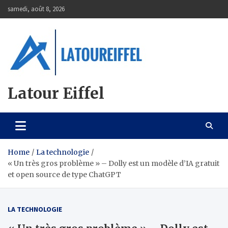
Skip
samedi, août 8, 2026
to
content
Latour Eiffel
Home
La technologie
« Un très gros problème » – Dolly est un modèle d’IA gratuit
et open source de type ChatGPT
LA TECHNOLOGIE