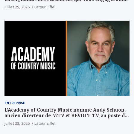
vraiment
juillet 25, 2026
Latour Eiffel
ENTREPRISE
L'Academy of Country Music nomme Andy Schuon,
ancien directeur de MTV et REVOLT TV, au poste de
PDG
juillet 22, 2026
Latour Eiffel