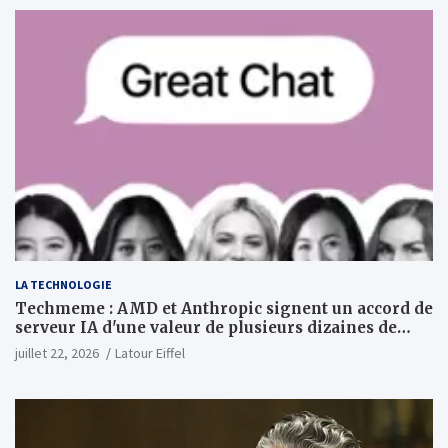
LA TECHNOLOGIE
Techmeme : AMD et Anthropic signent un accord de
serveur IA d'une valeur de plusieurs dizaines de
milliards ; Anthropic achètera jusqu'à 2 GW de puces
juillet 22, 2026
Latour Eiffel
MI450 à partir du premier semestre 2027 et AMD
investira 5 milliards de dollars dans Anthropic
(Wall Street Journal)