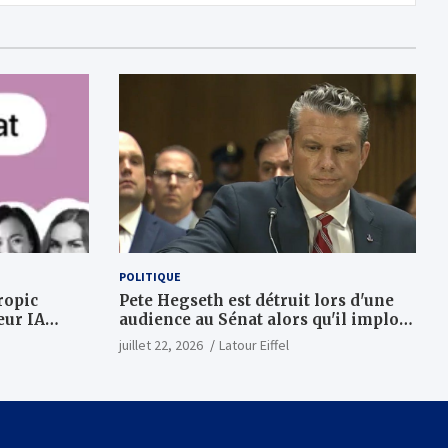
POLITIQUE
ropic
Pete Hegseth est détruit lors d'une
eur IA
audience au Sénat alors qu'il implore
dizaines de
plus d'argent de guerre
juillet 22, 2026
Latour Eiffel
tera
50 à partir
7 et AMD
ollars dans
urnal)