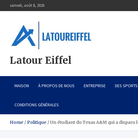
Skip
samedi, août 8, 2026
to
content
Latour Eiffel
MAISON
À PROPOS DE NOUS
ENTREPRISE
DES SPORTS
CONDITIONS GÉNÉRALES
Home
Politique
Un étudiant du Texas A&M qui a disparu l