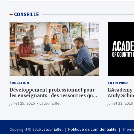
l’article
CONSEILLÉ
ÉDUCATION
ENTREPRISE
Développement professionnel pour
L'Academy
les enseignants : des ressources qui
Andy Schuo
vous engageront vraiment
MTV et REV
juillet 25, 2026
Latour Eiffel
juillet 22, 2026
Copyright © 2026
Latour Eiffel
Politique de confidentialité
Theme