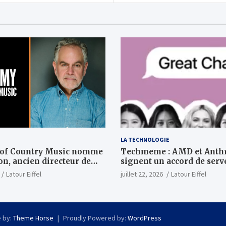
LA TECHNOLOGIE
 of Country Music nomme
Techmeme : AMD et Anth
n, ancien directeur de
signent un accord de serv
OLT TV, au poste de PDG
d'une valeur de plusieurs 
Latour Eiffel
juillet 22, 2026
Latour Eiffel
milliards ; Anthropic achè
jusqu'à 2 GW de puces MI4
du premier semestre 202
investira 5 milliards de d
 by:
Theme Horse
Proudly Powered by:
WordPress
Anthropic (Wall Street Jo