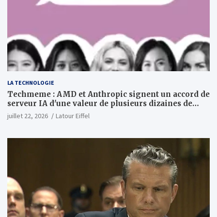
LA TECHNOLOGIE
Techmeme : AMD et Anthropic signent un accord de
serveur IA d'une valeur de plusieurs dizaines de
milliards ; Anthropic achètera jusqu'à 2 GW de puces
juillet 22, 2026
Latour Eiffel
MI450 à partir du premier semestre 2027 et AMD
investira 5 milliards de dollars dans Anthropic
(Wall Street Journal)