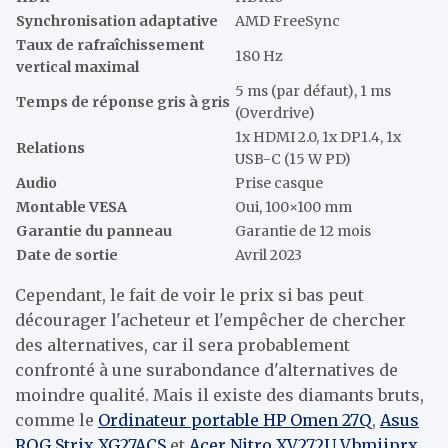
Synchronisation adaptative
AMD FreeSync
Taux de rafraîchissement
180 Hz
vertical maximal
5 ms (par défaut), 1 ms
Temps de réponse gris à gris
(Overdrive)
1x HDMI 2.0, 1x DP1.4, 1x
Relations
USB-C (15 W PD)
Audio
Prise casque
Montable VESA
Oui, 100×100 mm
Garantie du panneau
Garantie de 12 mois
Date de sortie
Avril 2023
Cependant, le fait de voir le prix si bas peut
décourager l'acheteur et l'empêcher de chercher
des alternatives, car il sera probablement
confronté à une surabondance d'alternatives de
moindre qualité. Mais il existe des diamants bruts,
comme le
Ordinateur portable HP Omen 27Q
,
Asus
ROG Strix XG27ACS
et
Acer Nitro XV272U Vbmiiprx