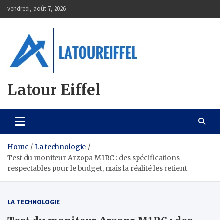
Skip
vendredi, août 7, 2026
to
content
Latour Eiffel
Home
La technologie
Test du moniteur Arzopa M1RC : des spécifications
respectables pour le budget, mais la réalité les retient
LA TECHNOLOGIE