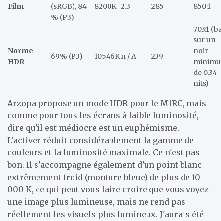
Film
(sRGB), 84
8200K
2.3
285
850:1
% (P3)
703:1 (b
sur un
Norme
noir
69% (P3)
10546K
n / A
239
HDR
minim
de 0,34
nits)
Arzopa propose un mode HDR pour le M1RC, mais
comme pour tous les écrans à faible luminosité,
dire qu'il est médiocre est un euphémisme.
L'activer réduit considérablement la gamme de
couleurs et la luminosité maximale. Ce n'est pas
bon. Il s'accompagne également d'un point blanc
extrêmement froid (monture bleue) de plus de 10
000 K, ce qui peut vous faire croire que vous voyez
une image plus lumineuse, mais ne rend pas
réellement les visuels plus lumineux. J'aurais été