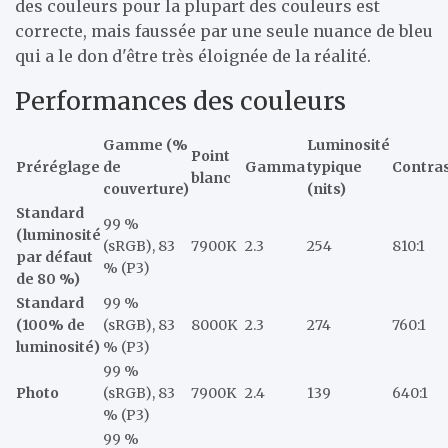
des couleurs pour la plupart des couleurs est
correcte, mais faussée par une seule nuance de bleu
qui a le don d'être très éloignée de la réalité.
Performances des couleurs
Gamme (%
Luminosité
Point
Préréglage
de
Gamma
typique
Contra
blanc
couverture)
(nits)
Standard
99 %
(luminosité
(sRGB), 83
7900K
2.3
254
810:1
par défaut
% (P3)
de 80 %)
Standard
99 %
(100% de
(sRGB), 83
8000K
2.3
274
760:1
luminosité)
% (P3)
99 %
Photo
(sRGB), 83
7900K
2.4
139
640:1
% (P3)
99 %