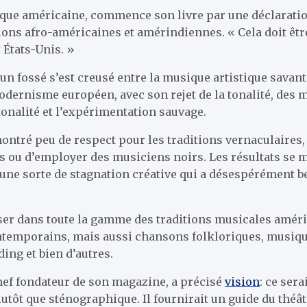
que américaine, commence son livre par une déclaration
tions afro-américaines et amérindiennes. « Cela doit êtr
 États-Unis. »
 un fossé s’est creusé entre la musique artistique savan
dernisme européen, avec son rejet de la tonalité, des 
ytonalité et l’expérimentation sauvage.
ontré peu de respect pour les traditions vernaculaires,
s ou d’employer des musiciens noirs. Les résultats se m
une sorte de stagnation créative qui a désespérément be
iser dans toute la gamme des traditions musicales améri
contemporains, mais aussi chansons folkloriques, musi
ding et bien d’autres.
hef fondateur de son magazine, a précisé
vision
: ce ser
 plutôt que sténographique. Il fournirait un guide du th