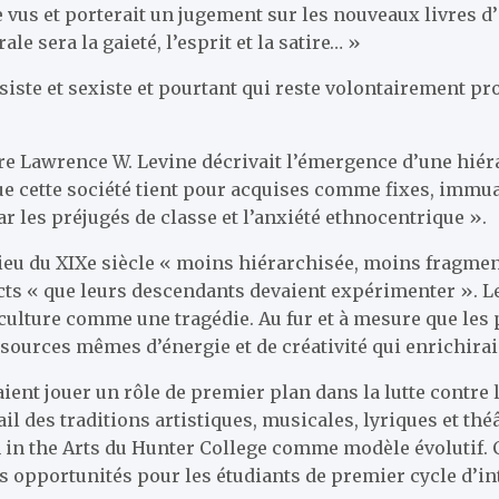
re vus et porterait un jugement sur les nouveaux livres
le sera la gaieté, l’esprit et la satire… »
iste et sexiste et pourtant qui reste volontairement pro
lture Lawrence W. Levine décrivait l’émergence d’une hié
que cette société tient pour acquises comme fixes, immuab
r les préjugés de classe et l’anxiété ethnocentrique ».
lieu du XIXe siècle « moins hiérarchisée, moins fragme
ncts « que leurs descendants devaient expérimenter ». Le
e culture comme une tragédie. Au fur et à mesure que les 
s sources mêmes d’énergie et de créativité qui enrichira
aient jouer un rôle de premier plan dans la lutte contre 
ail des traditions artistiques, musicales, lyriques et thé
in the Arts du Hunter College comme modèle évolutif. C
s opportunités pour les étudiants de premier cycle d’in