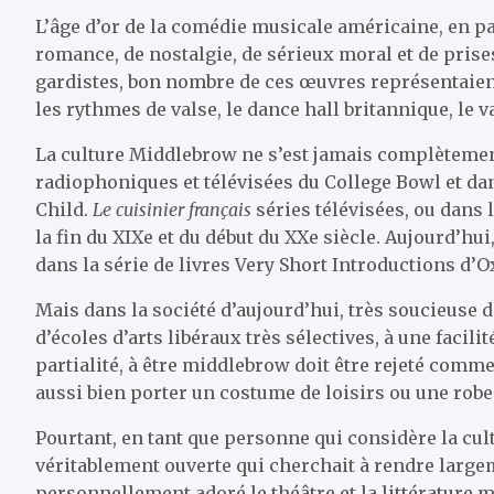
L’âge d’or de la comédie musicale américaine, en p
romance, de nostalgie, de sérieux moral et de prises
gardistes, bon nombre de ces œuvres représentaie
les rythmes de valse, le dance hall britannique, le v
La culture Middlebrow ne s’est jamais complètement
radiophoniques et télévisées du College Bowl et dan
Child.
Le cuisinier français
séries télévisées, ou dans
la fin du XIXe et du début du XXe siècle. Aujourd’hu
dans la série de livres Very Short Introductions d’O
Mais dans la société d’aujourd’hui, très soucieuse de
d’écoles d’arts libéraux très sélectives, à une facil
partialité, à être middlebrow doit être rejeté comm
aussi bien porter un costume de loisirs ou une robe
Pourtant, en tant que personne qui considère la c
véritablement ouverte qui cherchait à rendre largeme
personnellement adoré le théâtre et la littérature 