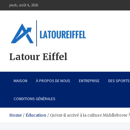
Skip
jeudi, août 6, 2026
to
content
Latour Eiffel
MAISON
À PROPOS DE NOUS
ENTREPRISE
DES SPORTS
CONDITIONS GÉNÉRALES
Home
Éducation
Qu’est-il arrivé à la culture Middlebrow 