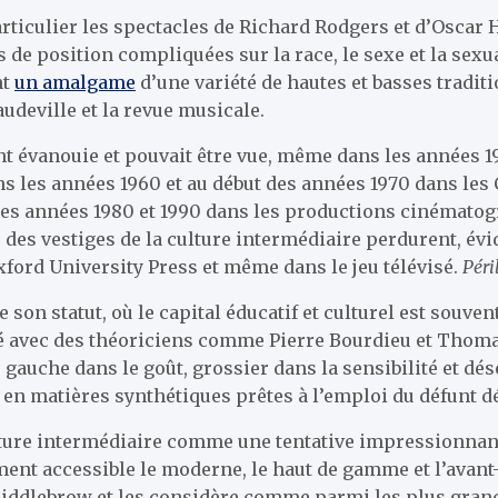
articulier les spectacles de Richard Rodgers et d’Osca
 de position compliquées sur la race, le sexe et la sexua
nt
un amalgame
d’une variété de hautes et basses traditi
audeville et la revue musicale.
 évanouie et pouvait être vue, même dans les années 19
s les années 1960 et au début des années 1970 dans les 
 les années 1980 et 1990 dans les productions cinémat
i, des vestiges de la culture intermédiaire perdurent, é
xford University Press et même dans le jeu télévisé.
Péril
 son statut, où le capital éducatif et culturel est souve
ité avec des théoriciens comme Pierre Bourdieu et Thomas 
e gauche dans le goût, grossier dans la sensibilité et 
 en matières synthétiques prêtes à l’emploi du défunt dé
ulture intermédiaire comme une tentative impressionnan
nt accessible le moderne, le haut de gamme et l’avant-ga
middlebrow et les considère comme parmi les plus grande