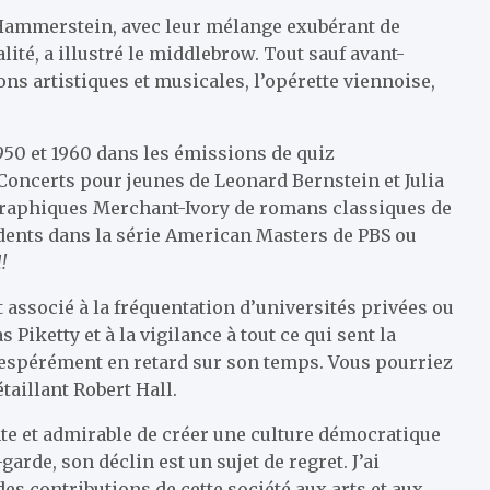
r Hammerstein, avec leur mélange exubérant de
lité, a illustré le middlebrow. Tout sauf avant-
ons artistiques et musicales, l’opérette viennoise,
50 et 1960 dans les émissions de quiz
Concerts pour jeunes de Leonard Bernstein et Julia
ographiques Merchant-Ivory de romans classiques de
vidents dans la série American Masters de PBS ou
!
nt associé à la fréquentation d’universités privées ou
Piketty et à la vigilance à tout ce qui sent la
désespérément en retard sur son temps. Vous pourriez
taillant Robert Hall.
te et admirable de créer une culture démocratique
rde, son déclin est un sujet de regret. J’ai
s contributions de cette société aux arts et aux