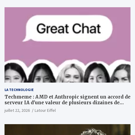
LA TECHNOLOGIE
Techmeme : AMD et Anthropic signent un accord de
serveur IA d'une valeur de plusieurs dizaines de
milliards ; Anthropic achètera jusqu'à 2 GW de puces
juillet 22, 2026
Latour Eiffel
MI450 à partir du premier semestre 2027 et AMD
investira 5 milliards de dollars dans Anthropic
(Wall Street Journal)