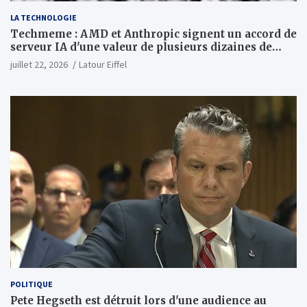
LA TECHNOLOGIE
Techmeme : AMD et Anthropic signent un accord de
serveur IA d'une valeur de plusieurs dizaines de
milliards ; Anthropic achètera jusqu'à 2 GW de puces
juillet 22, 2026
Latour Eiffel
MI450 à partir du premier semestre 2027 et AMD
investira 5 milliards de dollars dans Anthropic
(Wall Street Journal)
POLITIQUE
Pete Hegseth est détruit lors d'une audience au