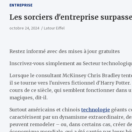
ENTREPRISE
Les sorciers d'entreprise surpas
octobre 24, 2024
Latour Eiffel
Restez informé avec des mises à jour gratuites
Inscrivez-vous simplement au
Secteur technologiq
Lorsque le consultant McKinsey Chris Bradley tente
il se tourne vers l'univers fictionnel d'Harry Potte
cours de ce siècle, qui semblent fonctionner dans
magiques, dit-il.
Surtout américains et chinois
technologie
géants c
caractérisent par un dynamisme extraordinaire, des
peuvent remodeler – ou, dans certains cas, créer d
économique mondiale, qui a été captée par leurs bé