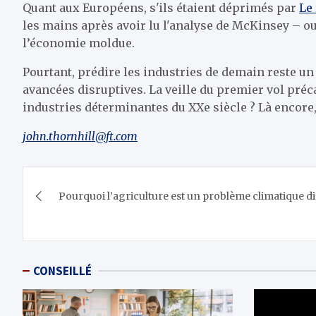
Quant aux Européens, s'ils étaient déprimés par
Le
les mains après avoir lu l'analyse de McKinsey – o
l’économie moldue.
Pourtant, prédire les industries de demain reste un j
avancées disruptives. La veille du premier vol préca
industries déterminantes du XXe siècle ? Là encore,
john.thornhill@ft.com
Navigation
Pourquoi l’agriculture est un problème climatique dif
de
l’article
CONSEILLÉ