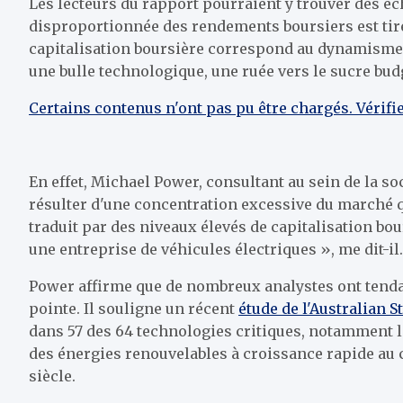
Les lecteurs du rapport pourraient y trouver des é
disproportionnée des rendements boursiers est tir
capitalisation boursière correspond au dynamisme 
une bulle technologique, une ruée vers le sucre budg
Certains contenus n'ont pas pu être chargés. Vérifi
En effet, Michael Power, consultant au sein de la s
résulter d'une concentration excessive du marché qu
traduit par des niveaux élevés de capitalisation bo
une entreprise de véhicules électriques », me dit-il.
Power affirme que de nombreux analystes ont tendanc
pointe. Il souligne un récent
étude de l'Australian S
dans 57 des 64 technologies critiques, notamment l
des énergies renouvelables à croissance rapide au c
siècle.