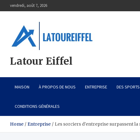
Skip
vendredi, août 7, 2026
to
content
Latour Eiffel
MAISON
À PROPOS DE NOUS
ENTREPRISE
DES SPORTS
CONDITIONS GÉNÉRALES
Home
Entreprise
Les sorciers d'entreprise surpassent l