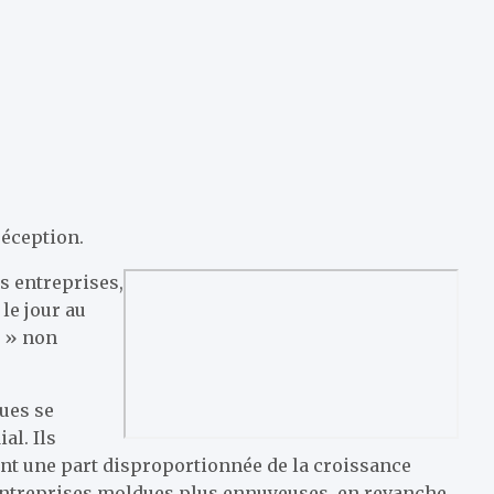
réception.
s entreprises,
le jour au
s » non
ues se
al. Ils
ent une part disproportionnée de la croissance
 entreprises moldues plus ennuyeuses, en revanche,