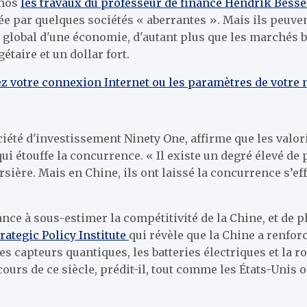
chos
les travaux du professeur de finance Hendrik Bess
ée par quelques sociétés « aberrantes ». Mais ils peuv
global d'une économie, d'autant plus que les marchés 
étaire et un dollar fort.
ez votre connexion Internet ou les paramètres de votre 
ociété d'investissement Ninety One, affirme que les valo
i étouffe la concurrence. « Il existe un degré élevé de
ursière. Mais en Chine, ils ont laissé la concurrence s’
e à sous-estimer la compétitivité de la Chine, et de pl
trategic Policy Institute
qui révèle que la Chine a renfo
es capteurs quantiques, les batteries électriques et la
ours de ce siècle, prédit-il, tout comme les États-Unis 