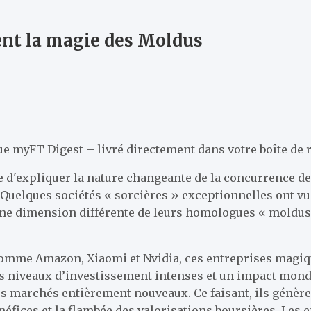
sent la magie des Moldus
ue
myFT Digest – livré directement dans votre boîte de 
 d'expliquer la nature changeante de la concurrence de
r. Quelques sociétés « sorcières » exceptionnelles ont vu 
 une dimension différente de leurs homologues « moldu
omme Amazon, Xiaomi et Nvidia, ces entreprises magiq
 niveaux d’investissement intenses et un impact mondi
es marchés entièrement nouveaux. Ce faisant, ils génèr
néfices et la flambée des valorisations boursières. Les