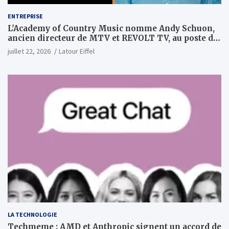
ENTREPRISE
L'Academy of Country Music nomme Andy Schuon,
ancien directeur de MTV et REVOLT TV, au poste de
PDG
juillet 22, 2026
Latour Eiffel
LA TECHNOLOGIE
Techmeme : AMD et Anthropic signent un accord de