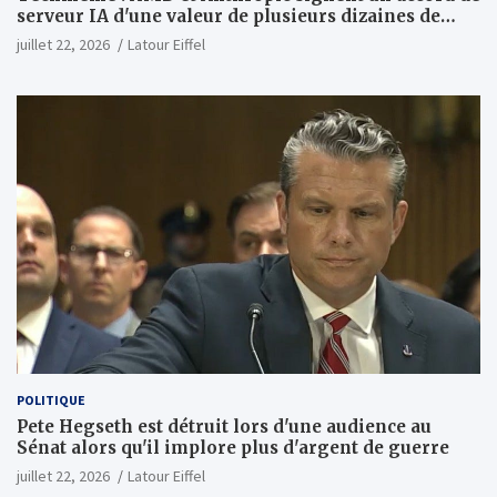
serveur IA d'une valeur de plusieurs dizaines de
milliards ; Anthropic achètera jusqu'à 2 GW de puces
juillet 22, 2026
Latour Eiffel
MI450 à partir du premier semestre 2027 et AMD
investira 5 milliards de dollars dans Anthropic
(Wall Street Journal)
POLITIQUE
Pete Hegseth est détruit lors d'une audience au
Sénat alors qu'il implore plus d'argent de guerre
juillet 22, 2026
Latour Eiffel