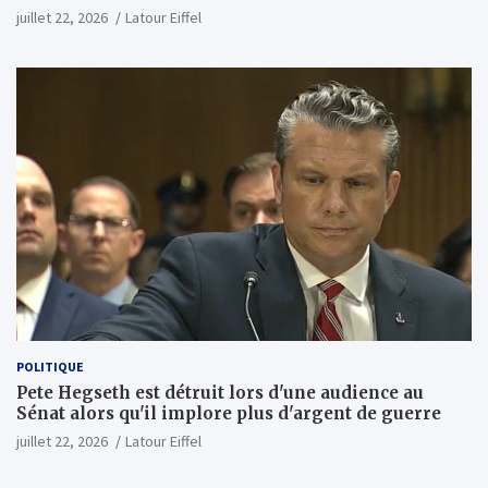
milliards ; Anthropic achètera jusqu'à 2 GW de puces
juillet 22, 2026
Latour Eiffel
MI450 à partir du premier semestre 2027 et AMD
investira 5 milliards de dollars dans Anthropic
(Wall Street Journal)
POLITIQUE
Pete Hegseth est détruit lors d'une audience au
Sénat alors qu'il implore plus d'argent de guerre
juillet 22, 2026
Latour Eiffel