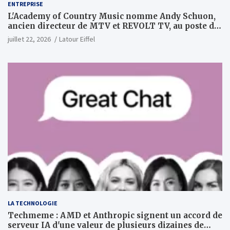
ENTREPRISE
L'Academy of Country Music nomme Andy Schuon,
ancien directeur de MTV et REVOLT TV, au poste de
PDG
juillet 22, 2026
Latour Eiffel
LA TECHNOLOGIE
Techmeme : AMD et Anthropic signent un accord de
serveur IA d'une valeur de plusieurs dizaines de