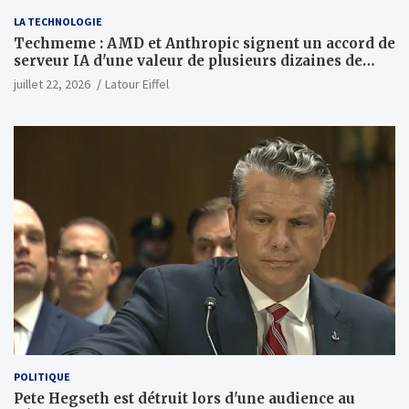
LA TECHNOLOGIE
Techmeme : AMD et Anthropic signent un accord de
serveur IA d'une valeur de plusieurs dizaines de
milliards ; Anthropic achètera jusqu'à 2 GW de puces
juillet 22, 2026
Latour Eiffel
MI450 à partir du premier semestre 2027 et AMD
investira 5 milliards de dollars dans Anthropic
(Wall Street Journal)
POLITIQUE
Pete Hegseth est détruit lors d'une audience au