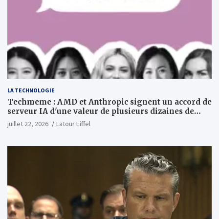
LA TECHNOLOGIE
Techmeme : AMD et Anthropic signent un accord de
serveur IA d'une valeur de plusieurs dizaines de
milliards ; Anthropic achètera jusqu'à 2 GW de puces
juillet 22, 2026
Latour Eiffel
MI450 à partir du premier semestre 2027 et AMD
investira 5 milliards de dollars dans Anthropic
(Wall Street Journal)