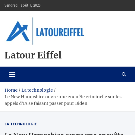
Skip
vendredi, août 7, 2026
to
content
Latour Eiffel
Home
La technologie
Le New Hampshire ouvre une enquête criminelle sur les
appels d’IA se faisant passer pour Biden
LA TECHNOLOGIE