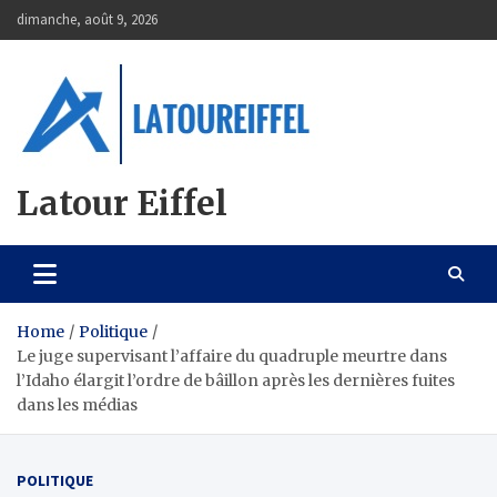
Skip
dimanche, août 9, 2026
to
content
Latour Eiffel
Home
Politique
Le juge supervisant l’affaire du quadruple meurtre dans
l’Idaho élargit l’ordre de bâillon après les dernières fuites
dans les médias
POLITIQUE