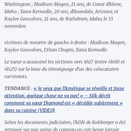
Washington ; Madison Mogen, 21 ans, de Coeur d’Alene,
Idaho ; Xana Kernodle, 20 ans, d’Avondale, Arizona; et
Kaylee Goncalves, 21 ans, de Rathdrum, Idaho, le 13
novembre.
victimes de meurtre de gauche à droite : Madison Mogen,
Kaylee Goncalves, Ethan Chapin, Xana Kernodle
Le tueur a assassiné les victimes vers 4h17 (entre 4h00 et
4h25) sur la base du témoignage d’un des colocataires
survivants.
TENDANCE :
« Je veux que l’Amérique se réveille et fasse
attention, quelque chose ne va pas! » – Silk décrit
comment sa sœur Diamond est « décédée subitement »
dans sa cuisine (VIDEO)
Selon les documents judiciaires, l’ADN de Kohberger a été
retrouvé sur une gaine de couteau en cuir beige laissée