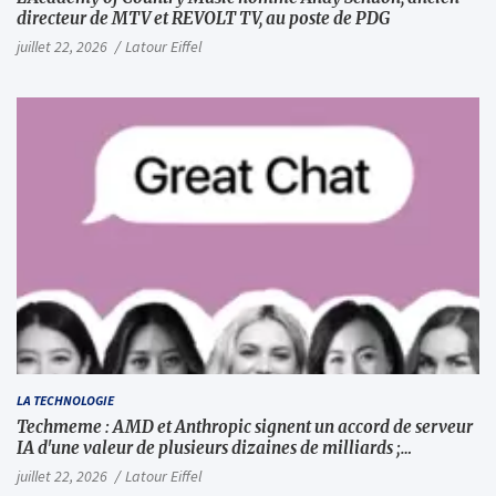
directeur de MTV et REVOLT TV, au poste de PDG
juillet 22, 2026
Latour Eiffel
LA TECHNOLOGIE
Techmeme : AMD et Anthropic signent un accord de serveur
IA d'une valeur de plusieurs dizaines de milliards ;
Anthropic achètera jusqu'à 2 GW de puces MI450 à partir du
juillet 22, 2026
Latour Eiffel
premier semestre 2027 et AMD investira 5 milliards de