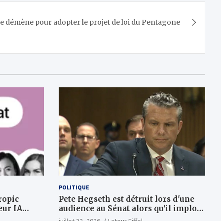
e démène pour adopter le projet de loi du Pentagone
POLITIQUE
ropic
Pete Hegseth est détruit lors d'une
eur IA
audience au Sénat alors qu'il implore
dizaines de
plus d'argent de guerre
juillet 22, 2026
Latour Eiffel