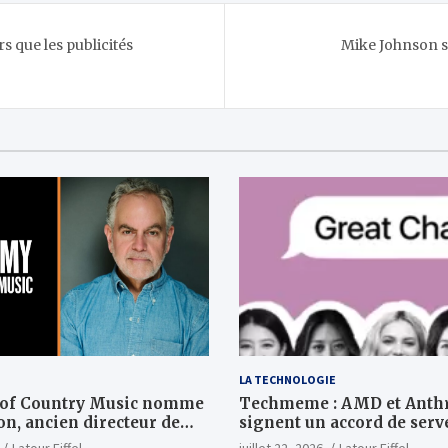
s que les publicités
Mike Johnson s
LA TECHNOLOGIE
 of Country Music nomme
Techmeme : AMD et Anth
n, ancien directeur de
signent un accord de serv
OLT TV, au poste de PDG
d'une valeur de plusieurs 
Latour Eiffel
juillet 22, 2026
Latour Eiffel