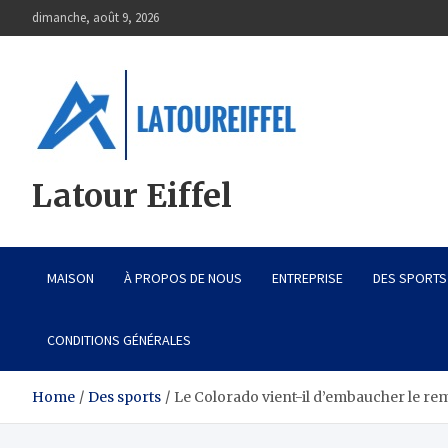
Skip
dimanche, août 9, 2026
to
content
Latour Eiffel
MAISON
À PROPOS DE NOUS
ENTREPRISE
DES SPORTS
CONDITIONS GÉNÉRALES
Home
Des sports
Le Colorado vient-il d’embaucher le re