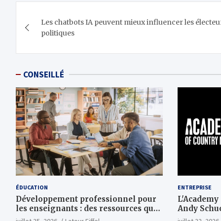
Navigation
Les chatbots IA peuvent mieux influencer les électeur
de
politiques
l’article
CONSEILLÉ
ÉDUCATION
ENTREPRISE
Développement professionnel pour
L'Academy
les enseignants : des ressources qui
Andy Schuo
vous engageront vraiment
MTV et REV
juillet 25, 2026
Latour Eiffel
juillet 22, 2026