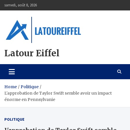
Skip
samedi, août 8, 2026
to
content
Latour Eiffel
Home
Politique
L'approbation de Taylor Swift semble avoir un impact
énorme en Pennsylvanie
POLITIQUE