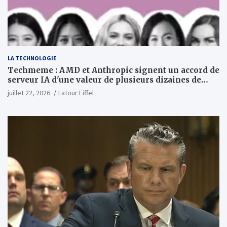
LA TECHNOLOGIE
Techmeme : AMD et Anthropic signent un accord de
serveur IA d'une valeur de plusieurs dizaines de
milliards ; Anthropic achètera jusqu'à 2 GW de puces
juillet 22, 2026
Latour Eiffel
MI450 à partir du premier semestre 2027 et AMD
investira 5 milliards de dollars dans Anthropic
(Wall Street Journal)