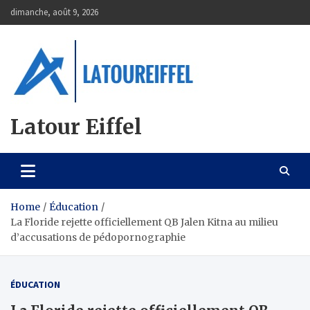
Skip
dimanche, août 9, 2026
to
content
Latour Eiffel
Home
Éducation
La Floride rejette officiellement QB Jalen Kitna au milieu
d’accusations de pédopornographie
ÉDUCATION