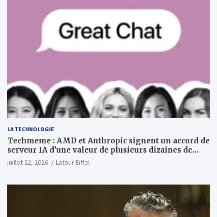
LA TECHNOLOGIE
Techmeme : AMD et Anthropic signent un accord de
serveur IA d'une valeur de plusieurs dizaines de
milliards ; Anthropic achètera jusqu'à 2 GW de puces
juillet 22, 2026
Latour Eiffel
MI450 à partir du premier semestre 2027 et AMD
investira 5 milliards de dollars dans Anthropic
(Wall Street Journal)