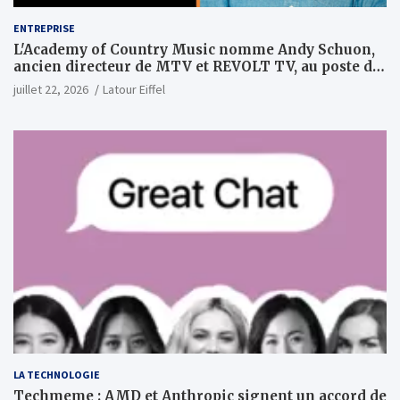
ENTREPRISE
L'Academy of Country Music nomme Andy Schuon,
ancien directeur de MTV et REVOLT TV, au poste de
PDG
juillet 22, 2026
Latour Eiffel
LA TECHNOLOGIE
Techmeme : AMD et Anthropic signent un accord de