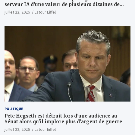
serveur IA d'une valeur de plusieurs dizaines de
milliards ; Anthropic achètera jusqu'à 2 GW de puces
juillet 22, 2026
Latour Eiffel
MI450 à partir du premier semestre 2027 et AMD
investira 5 milliards de dollars dans Anthropic
(Wall Street Journal)
POLITIQUE
Pete Hegseth est détruit lors d'une audience au
Sénat alors qu'il implore plus d'argent de guerre
juillet 22, 2026
Latour Eiffel