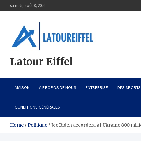
Skip
samedi, août 8, 2026
to
content
Latour Eiffel
MAISON
À PROPOS DE NOUS
ENTREPRISE
DES SPORTS
CONDITIONS GÉNÉRALES
Home
Politique
Joe Biden accordera à l’Ukraine 800 milli