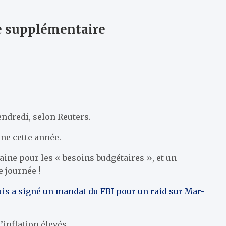
re supplémentaire
endredi, selon Reuters.
ne cette année.
raine pour les « besoins budgétaires », et un
e journée !
uis a signé un mandat du FBI pour un raid sur Mar-
inflation élevés.