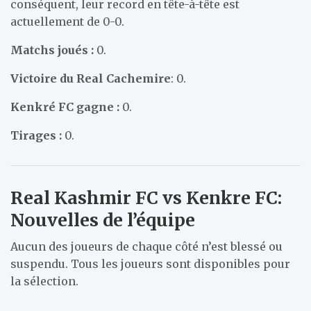
conséquent, leur record en tête-à-tête est
actuellement de 0-0.
Matchs joués :
0.
Victoire du Real Cachemire
: 0.
Kenkré FC gagne :
0.
Tirages :
0.
Real Kashmir FC vs Kenkre FC:
Nouvelles de l’équipe
Aucun des joueurs de chaque côté n’est blessé ou
suspendu. Tous les joueurs sont disponibles pour
la sélection.