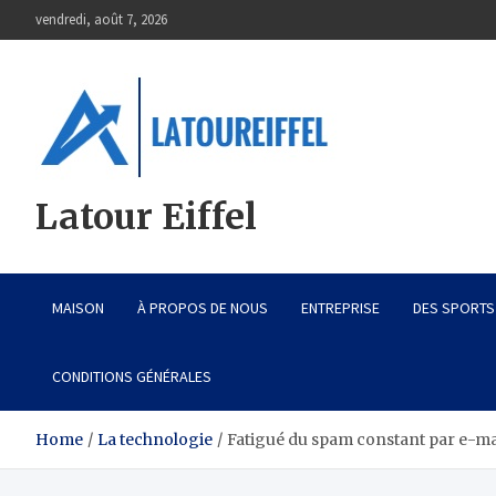
Skip
vendredi, août 7, 2026
to
content
Latour Eiffel
MAISON
À PROPOS DE NOUS
ENTREPRISE
DES SPORTS
CONDITIONS GÉNÉRALES
Home
La technologie
Fatigué du spam constant par e-mail