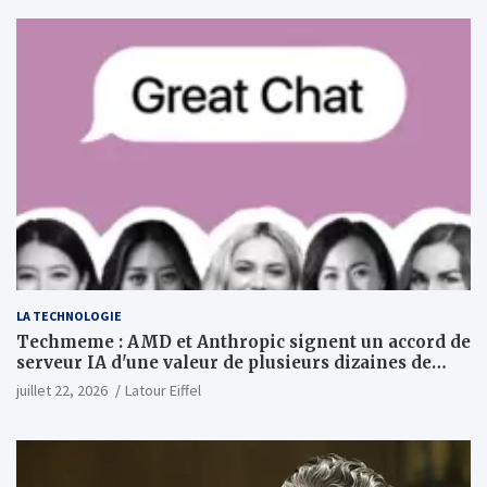
LA TECHNOLOGIE
Techmeme : AMD et Anthropic signent un accord de
serveur IA d'une valeur de plusieurs dizaines de
milliards ; Anthropic achètera jusqu'à 2 GW de puces
juillet 22, 2026
Latour Eiffel
MI450 à partir du premier semestre 2027 et AMD
investira 5 milliards de dollars dans Anthropic
(Wall Street Journal)