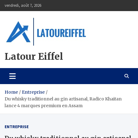
Skip
vendredi, août 7, 2026
to
content
Latour Eiffel
Home
Entreprise
Du whisky traditionnel au gin artisanal, Radico Khaitan
lance 4 marques premium en Assam
ENTREPRISE