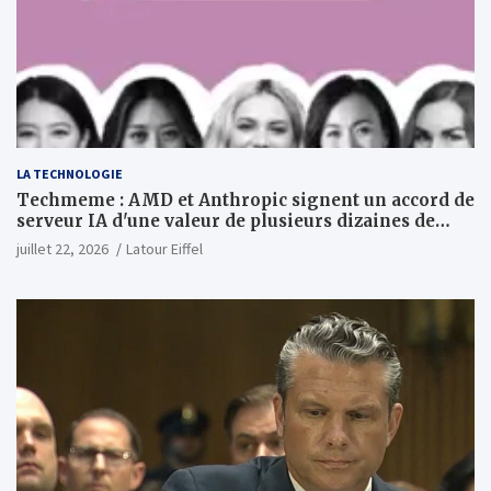
LA TECHNOLOGIE
Techmeme : AMD et Anthropic signent un accord de
serveur IA d'une valeur de plusieurs dizaines de
milliards ; Anthropic achètera jusqu'à 2 GW de puces
juillet 22, 2026
Latour Eiffel
MI450 à partir du premier semestre 2027 et AMD
investira 5 milliards de dollars dans Anthropic
(Wall Street Journal)