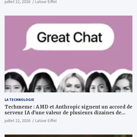
juillet 22, 2026
Latour Eiffel
LA TECHNOLOGIE
Techmeme : AMD et Anthropic signent un accord de
serveur IA d'une valeur de plusieurs dizaines de
milliards ; Anthropic achètera jusqu'à 2 GW de puces
juillet 22, 2026
Latour Eiffel
MI450 à partir du premier semestre 2027 et AMD
investira 5 milliards de dollars dans Anthropic
(Wall Street Journal)