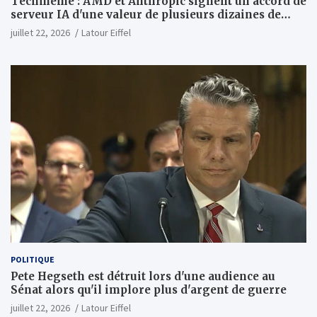
Techmeme : AMD et Anthropic signent un accord de
serveur IA d'une valeur de plusieurs dizaines de
milliards ; Anthropic achètera jusqu'à 2 GW de puces
juillet 22, 2026
Latour Eiffel
MI450 à partir du premier semestre 2027 et AMD
investira 5 milliards de dollars dans Anthropic
(Wall Street Journal)
POLITIQUE
Pete Hegseth est détruit lors d'une audience au
Sénat alors qu'il implore plus d'argent de guerre
juillet 22, 2026
Latour Eiffel