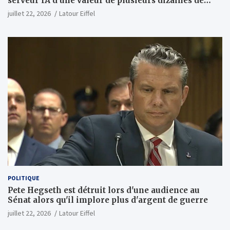
serveur IA d'une valeur de plusieurs dizaines de
milliards ; Anthropic achètera jusqu'à 2 GW de puces
juillet 22, 2026
Latour Eiffel
MI450 à partir du premier semestre 2027 et AMD
investira 5 milliards de dollars dans Anthropic
(Wall Street Journal)
POLITIQUE
Pete Hegseth est détruit lors d'une audience au
Sénat alors qu'il implore plus d'argent de guerre
juillet 22, 2026
Latour Eiffel