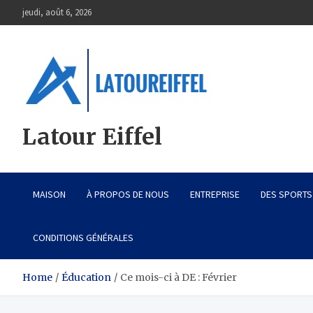
Skip
jeudi, août 6, 2026
to
content
Latour Eiffel
MAISON
À PROPOS DE NOUS
ENTREPRISE
DES SPORTS
CONDITIONS GÉNÉRALES
Home
Éducation
Ce mois-ci à DE : Février