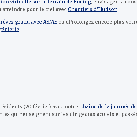
ion virtuelle sur le terrain de Boeing
,
envisager la cons
u atteindre
pour le ciel avec
Chantiers d’Hudson
.
,
rêvez grand avec ASME
ou e
Prolongez encore plus votre
génierie
!
résidents (20 février) avec notre
Chaîne de la journée d
tes qui renseignent sur les dirigeants actuels et passés,