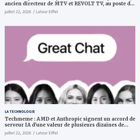
ancien directeur de MTV et REVOLT TV, au poste de
PDG
juillet 22, 2026
Latour Eiffel
LA TECHNOLOGIE
Techmeme : AMD et Anthropic signent un accord de
serveur IA d'une valeur de plusieurs dizaines de
milliards ; Anthropic achètera jusqu'à 2 GW de puces
juillet 22, 2026
Latour Eiffel
MI450 à partir du premier semestre 2027 et AMD