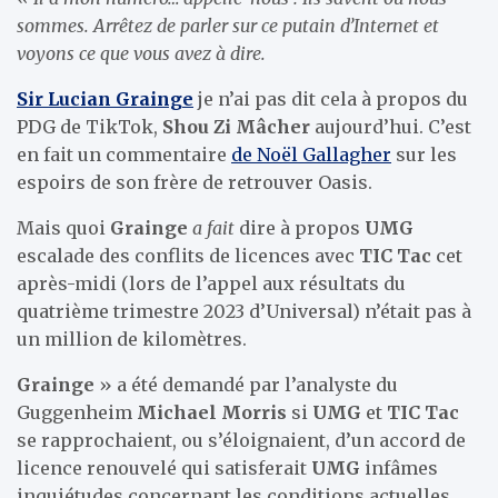
sommes. Arrêtez de parler sur ce putain d’Internet et
voyons ce que vous avez à dire.
Sir Lucian Grainge
je n’ai pas dit cela à propos du
PDG de TikTok,
Shou Zi Mâcher
aujourd’hui. C’est
en fait un commentaire
de Noël Gallagher
sur les
espoirs de son frère de retrouver Oasis.
Mais quoi
Grainge
a fait
dire à propos
UMG
escalade des conflits de licences avec
TIC Tac
cet
après-midi (lors de l’appel aux résultats du
quatrième trimestre 2023 d’Universal) n’était pas à
un million de kilomètres.
Grainge
» a été demandé par l’analyste du
Guggenheim
Michael Morris
si
UMG
et
TIC Tac
se rapprochaient, ou s’éloignaient, d’un accord de
licence renouvelé qui satisferait
UMG
infâmes
inquiétudes concernant les conditions actuelles