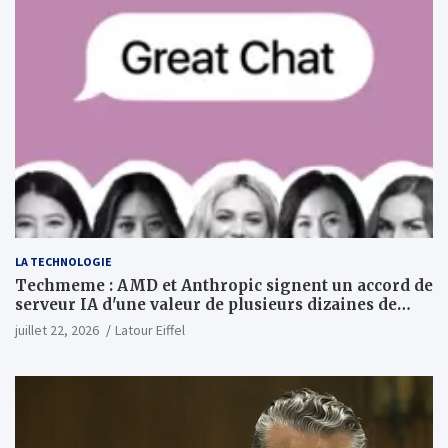
LA TECHNOLOGIE
Techmeme : AMD et Anthropic signent un accord de
serveur IA d'une valeur de plusieurs dizaines de
milliards ; Anthropic achètera jusqu'à 2 GW de puces
juillet 22, 2026
Latour Eiffel
MI450 à partir du premier semestre 2027 et AMD
investira 5 milliards de dollars dans Anthropic
(Wall Street Journal)