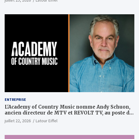
juillet 25, 2026
Latour Eiffel
ENTREPRISE
L'Academy of Country Music nomme Andy Schuon,
ancien directeur de MTV et REVOLT TV, au poste de
PDG
juillet 22, 2026
Latour Eiffel