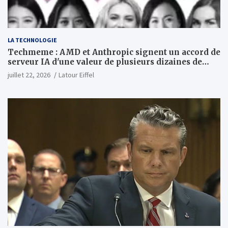
LA TECHNOLOGIE
Techmeme : AMD et Anthropic signent un accord de
serveur IA d'une valeur de plusieurs dizaines de
milliards ; Anthropic achètera jusqu'à 2 GW de puces
juillet 22, 2026
Latour Eiffel
MI450 à partir du premier semestre 2027 et AMD
investira 5 milliards de dollars dans Anthropic
(Wall Street Journal)