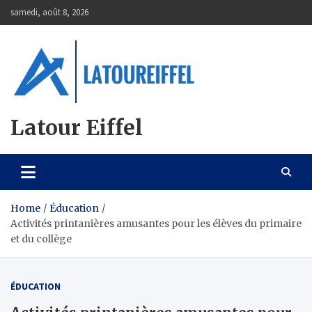
Skip
samedi, août 8, 2026
to
content
Latour Eiffel
Home
Éducation
Activités printanières amusantes pour les élèves du primaire
et du collège
ÉDUCATION