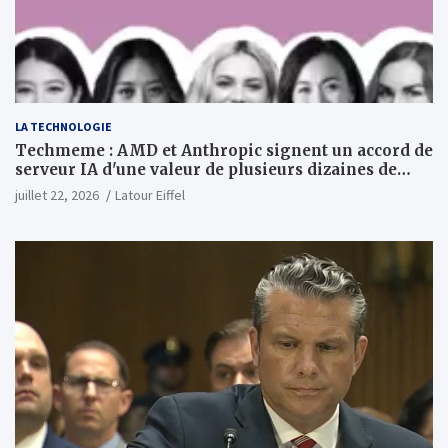
LA TECHNOLOGIE
Techmeme : AMD et Anthropic signent un accord de
serveur IA d'une valeur de plusieurs dizaines de
milliards ; Anthropic achètera jusqu'à 2 GW de puces
juillet 22, 2026
Latour Eiffel
MI450 à partir du premier semestre 2027 et AMD
investira 5 milliards de dollars dans Anthropic
(Wall Street Journal)